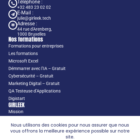
Téléphone :
+32 483 23 02 02
E-Mail :
julie@girleek.tech
Adresse :
44 rue d'Arenberg,
1000 Bruxelles
Nos formations
Formations pour entreprises
Les formations
Microsoft Excel
Démmarrer avec l’IA – Gratuit
Cybersécurité – Gratuit
Marketing Digital – Gratuit
QA Testeuse d’Applications
Digistart
GIRLEEK
Mission
Nos projets
Nous utilisons des cookies pour nous assurer que nous
À propos
vous offrons la meilleure expérience possible sur notre
Jérémy Ruiz
site.