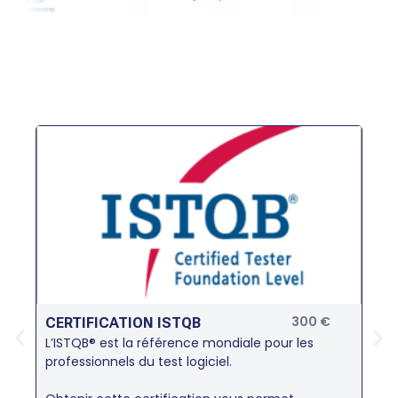
300 €
CERTIFICATION ISTQB
CER
L’ISTQB® est la référence mondiale pour les
Crée
professionnels du test logiciel.
conv
vous