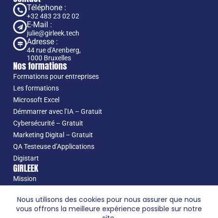
Téléphone :
+32 483 23 02 02
E-Mail :
julie@girleek.tech
Adresse :
44 rue d'Arenberg,
1000 Bruxelles
Nos formations
Formations pour entreprises
Les formations
Microsoft Excel
Démmarrer avec l’IA – Gratuit
Cybersécurité – Gratuit
Marketing Digital – Gratuit
QA Testeuse d’Applications
Digistart
GIRLEEK
Mission
Nos projets
Nous utilisons des cookies pour nous assurer que nous
À propos
vous offrons la meilleure expérience possible sur notre
Jérémy Ruiz